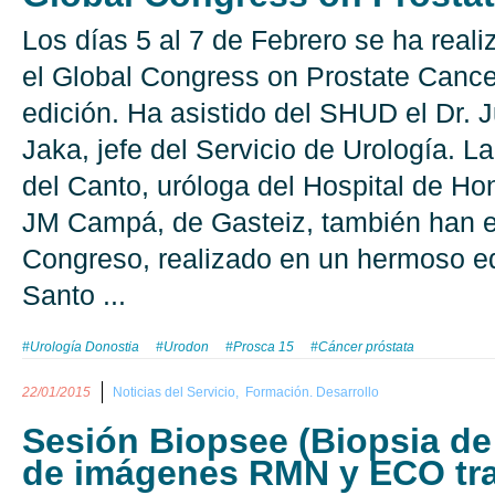
Los días 5 al 7 de Febrero se ha rea
el Global Congress on Prostate Cancer
edición. Ha asistido del SHUD el Dr.
Jaka, jefe del Servicio de Urología. L
del Canto, uróloga del Hospital de Hond
JM Campá, de Gasteiz, también han es
Congreso, realizado en un hermoso edif
Santo ...
#Urología Donostia
#Urodon
#Prosca 15
#Cáncer próstata
22/01/2015
Noticias del Servicio,
Formación. Desarrollo
Sesión Biopsee (Biopsia de
de imágenes RMN y ECO tra